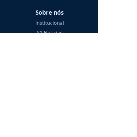
Sobre nós
Institucional
S1 Nóticias
Parceiros
Nossos Eventos
Suporte
Contato
FAQS
E-mail
Fedback
Cursos