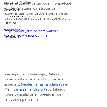
Saúde da Mulher
Singular que vai deixar você informado(a) 
dos temas atuais, com trocas de 
Oncologia
experiências, convidados especiais e um 
Empreendedorismo
papo descontraído que fará você evoluir.
Estética
Novidades
https://www.youtube.com/watch?
v=zQ1LHp0Y3MM&t=2689s
S1 Notícias
Nesse primeiro bate papo, Débora 
Bezerra estará recebendo convidadas 
especiais, 
@enfermeiraamandabraga
 e 
@enf.vanessamendesfurtado
, falando 
sobre o desafio de empreender nos 
tempos de pandemia.