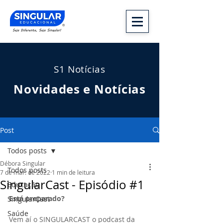
S1 Notícias
Novidades e Notícias
Post
Todos posts
Débora Singular
Todos posts
7 de mar. de 2022
1 min de leitura
SingularCast - Episódio #1
Educação
Está preparado?
SingularCast
Saúde
Vem aí o SINGULARCAST o podcast da 