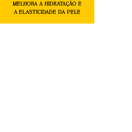
MELHORA A HIDRATAÇÃO E
A ELASTICIDADE DA PELE
Inscreva-se agora!
NÃO PERCA TEMPO E JÁ AGENDE O SEU!
Horários disponíveis
para realizaçãos dos
procedimentos