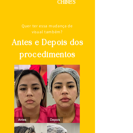
CHINÊS
Quer ter essa mudança de
visual também?
Antes e Depois dos
procedimentos