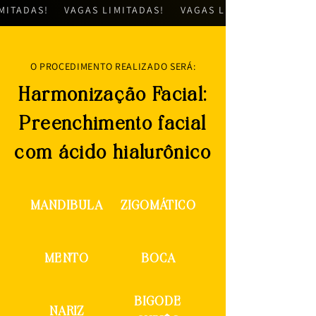
MITADAS!
VAGAS LIMITADAS!
VAGAS LIMITADAS!
O PROCEDIMENTO REALIZADO SERÁ:
Harmonização Facial:
Preenchimento facial
com ácido hialurônico
MANDIBULA
ZIGOMÁTICO
MENTO
BOCA
BIGODE
NARIZ