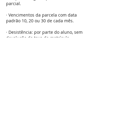
parcial.
· Vencimentos da parcela com data
padrão 10, 20 ou 30 de cada mês.
· Desistência: por parte do aluno, sem
devolução da taxa de matrícula,
justificando as despesas administrativas
da Instituição.
PARA MAIS
INFORMAÇÕES
Informações
(92) 3042-1842
Consultora Comercial:
comercial@singulareducacional.com.br
comercial01@singulareducacional.com.br
Comercial07@singulareducacional.com.br