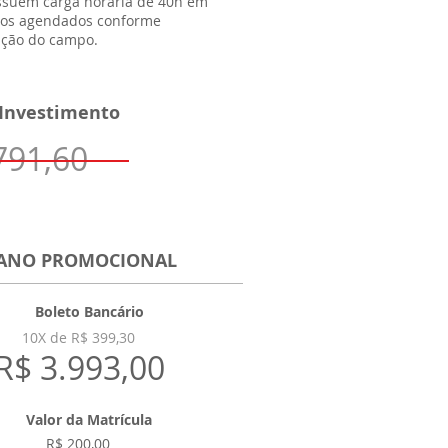
ossuem carga horária de 40h em
rios agendados conforme
ação do campo.
 Investimento
791,60
ANO PROMOCIONAL
Boleto Bancário
10X de R$ 399,30
R$ 3.993,00
Valor da Matrícula
R$ 200,00