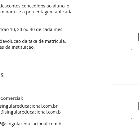
descontos concedidos ao aluno, o
erminará se a porcentagem aplicada
drão 10, 20 ou 30 de cada mês.
 devolução da taxa de matrícula,
s da Instituição.
ES
 Comercial:
singulareducacional.com.br
1@singulareducacional.com.b
7@singulareducacional.com.b