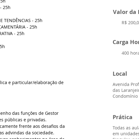
25h
- 25h
Valor da 
E TENDÊNCIAS - 25h
R$ 200,
AMENTÁRIA - 25h
TIVA - 25h
Carga Ho
25h
400 hor
Local
lica e particular/elaboração de 
Avenida Prof
das Laranjeir
Condomínio 
penho das funções de Gestor 
Prática
s públicas e privadas. 
icamente frente aos desafios da 
Todas as aul
as advindas da sociedade. 
em unidades