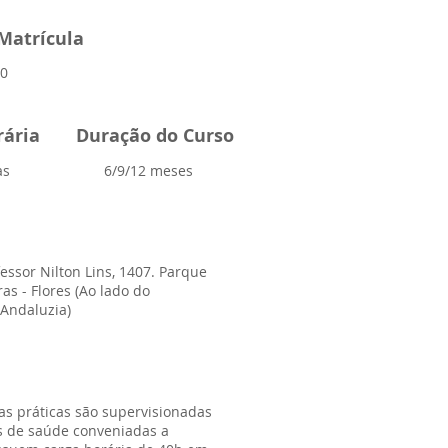
Matrícula
00
rária
Duração do Curso
as
6/9/12 meses
essor Nilton Lins, 1407. Parque
as - Flores (Ao lado do
Andaluzia)
as práticas são supervisionadas
 de saúde conveniadas a