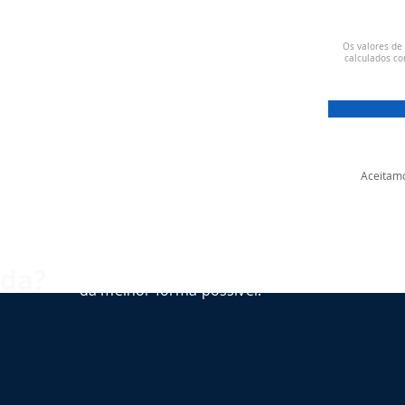
Os valores de
calculados co
Aceitam
Estamos aqui para ajudar você
uda?
da melhor forma possível.