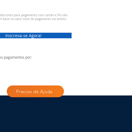
 desconto para pagamento com cartão e Pix são
m base no valor total do pagamento via boleto.
Inscreva-se Agora!
os pagamentos por:
Preciso de Ajuda