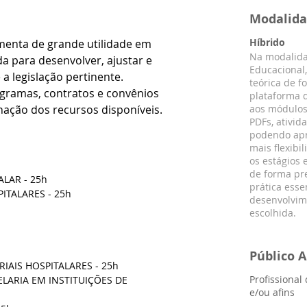
Modalid
Híbrido
menta de grande utilidade em 
Na modalida
a para desenvolver, ajustar e 
Educacional,
a legislação pertinente. 
teórica de f
rogramas, contratos e convênios 
plataforma d
ação dos recursos disponíveis.
aos módulos 
PDFs, ativid
podendo apr
mais flexibil
os estágios 
de forma pre
LAR - 25h
prática esse
ITALARES - 25h
desenvolvim
escolhida.
Público A
IAIS HOSPITALARES - 25h
Profissional
LARIA EM INSTITUIÇÕES DE 
e/ou afins