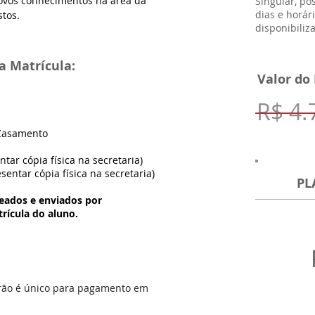
novos conhecimentos na área da 
Singular, p
dias e horá
tos.
disponibiliz
 Matrícula:
Valor do
R$ 4.
 Casamento
tar cópia física na secretaria)
sentar cópia física na secretaria)
PL
eados e enviados por
rícula do aluno.
adrão é único para pagamento em