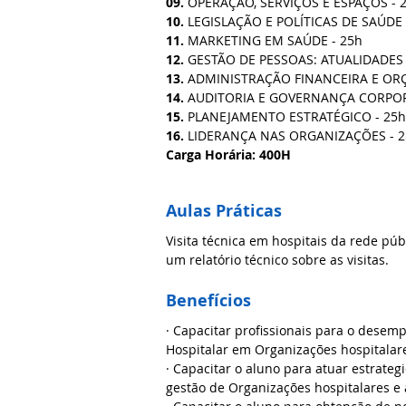
09.
 OPERAÇÃO, SERVIÇOS E ESPAÇOS - 
10.
 LEGISLAÇÃO E POLÍTICAS DE SAÚDE 
11.
 MARKETING EM SAÚDE - 25h
12.
 GESTÃO DE PESSOAS: ATUALIDADES 
13. 
ADMINISTRAÇÃO FINANCEIRA E ORÇ
14. 
AUDITORIA E GOVERNANÇA CORPORA
15. 
PLANEJAMENTO ESTRATÉGICO - 25h
16.
 LIDERANÇA NAS ORGANIZAÇÕES - 
Carga Horária: 400H
Aulas Práticas
Visita técnica em hospitais da rede púb
um relatório técnico sobre as visitas.
Benefícios
· Capacitar profissionais para o desem
Hospitalar em Organizações hospitalare
· Capacitar o aluno para atuar estrateg
gestão de Organizações hospitalares e 