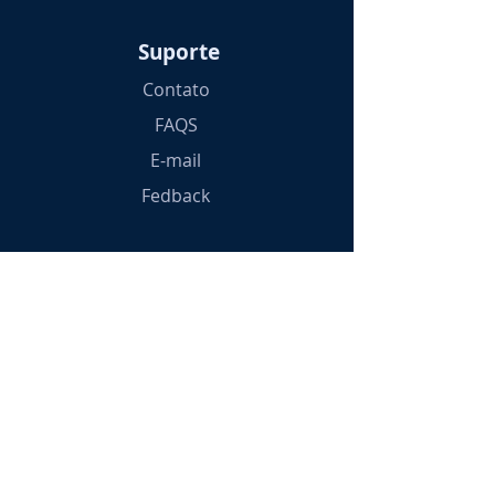
Suporte
Contato
FAQS
E-mail
Fedback
Cursos
Qualificações
Técnicos
Profissionalizantes
Graduação
Pós-Graduação