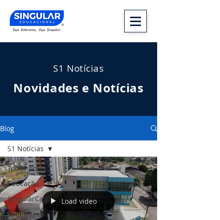
S1 Notícias
Novidades e Notícias
Blog
S1 Notícias
Todos posts
Educação
SingularCast
Load video
Saúde