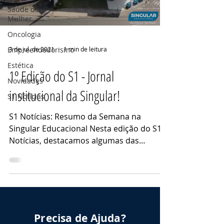
Saúde da
Mulher
Oncologia
Empreendedorismo
3 de jul. de 2021
1 min de leitura
Estética
1º Edição do S1 - Jornal
Novidades
institucional da Singular!
S1 Notícias
S1 Notícias: Resumo da Semana na
Singular Educacional Nesta edição do S1
Notícias, destacamos algumas das
principais ações que ocorreram...
Precisa de Ajuda?